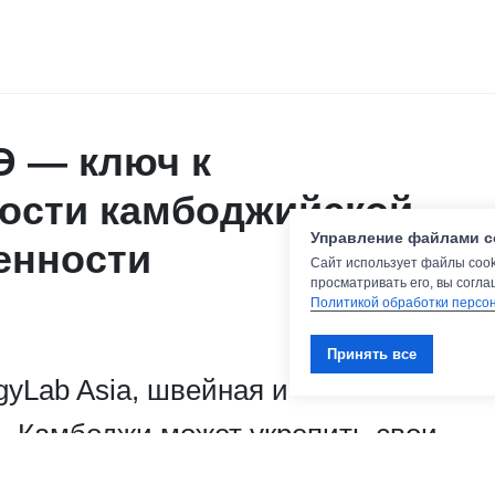
Э — ключ к
ости камбоджийской
Управление файлами c
енности
Сайт использует файлы cook
просматривать его, вы согла
Политикой обработки персо
Принять все
gyLab Asia, швейная и
 Камбоджи может укрепить свои
ставщиков, если страна ускорит