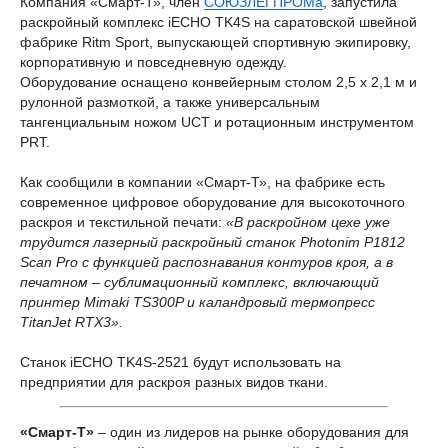
Компания «Смарт-Т», член
СОЮЗЛЕГПРОМа
, запустила
раскройный комплекс iECHO TK4S на саратовской швейной
фабрике Ritm Sport, выпускающей спортивную экипировку,
корпоративную и повседневную одежду.
Оборудование оснащено конвейерным столом 2,5 х 2,1 м и
рулонной размоткой, а также универсальным
тангенциальным ножом UCT и ротационным инструментом
PRT.
Как сообщили в компании «Смарт-Т», на фабрике есть
современное цифровое оборудование для высокоточного
раскроя и текстильной печати:
«В раскройном цехе уже
трудится лазерный раскройный станок Photonim P1812
Scan Pro с функцией распознавания контуров кроя, а в
печатном – сублимационный комплекс, включающий
принтер Mimaki TS300P и каландровый термопресс
TitanJet RTX3».
Станок iECHO TK4S-2521 будут использовать на
предприятии для раскроя разных видов ткани.
«Смарт-Т»
– один из лидеров на рынке оборудования для