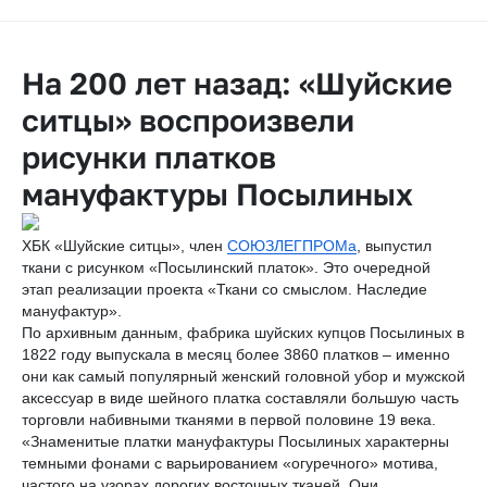
На 200 лет назад: «Шуйские
ситцы» воспроизвели
рисунки платков
мануфактуры Посылиных
ХБК «Шуйские ситцы», член
СОЮЗЛЕГПРОМа
, выпустил
ткани с рисунком «Посылинский платок». Это очередной
этап реализации проекта «Ткани со смыслом. Наследие
мануфактур».
По архивным данным, фабрика шуйских купцов Посылиных в
1822 году выпускала в месяц более 3860 платков – именно
они как самый популярный женский головной убор и мужской
аксессуар в виде шейного платка составляли большую часть
торговли набивными тканями в первой половине 19 века.
«Знаменитые платки мануфактуры Посылиных характерны
темными фонами с варьированием «огуречного» мотива,
частого на узорах дорогих восточных тканей. Они