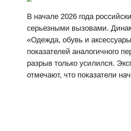
В начале 2026 года российск
серьезными вызовами. Динам
«Одежда, обувь и аксессуары
показателей аналогичного пер
разрыв только усилился. Эк
отмечают, что показатели на
прошлогодним лишь к концу м
восстановление рынка еще н
Повышение цен и снижение пок