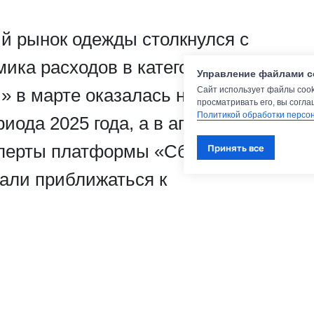
ий рынок одежды столкнулся с
ика расходов в категории
Управление файлами c
» в марте оказалась ниже
Сайт использует файлы cook
просматривать его, вы согла
Политикой обработки персо
иода 2025 года, а в апреле этот
сперты платформы «Сбер индекс»
Принять все
чали приближаться к
ая, однако полное
е произошло.
упательской способности