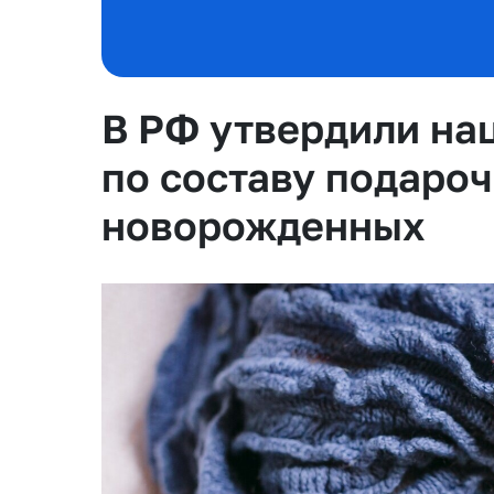
В РФ утвердили на
по составу подаро
новорожденных