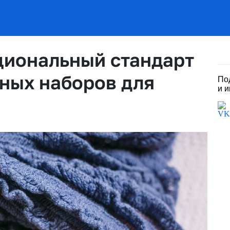
циональный стандарт
чных наборов для
По
и 