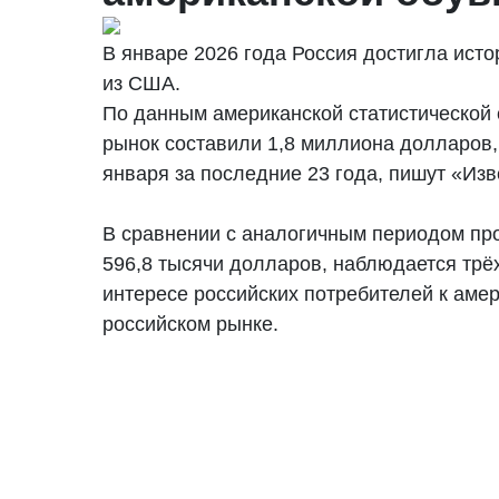
В январе 2026 года Россия достигла исто
из США.
По данным американской статистической 
рынок составили 1,8 миллиона долларов,
января за последние 23 года, пишут «Изв
В сравнении с аналогичным периодом про
596,8 тысячи долларов, наблюдается трёх
интересе российских потребителей к аме
российском рынке.
По итогам января Россия замкнула десят
(1,9% от общего объёма поставок). Лидер
Вьетнам — 24%,