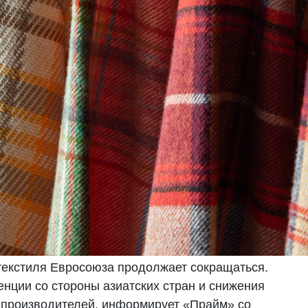
текстиля Евросоюза продолжает сокращаться.
енции со стороны азиатских стран и снижения
 производителей, информирует «Прайм» со