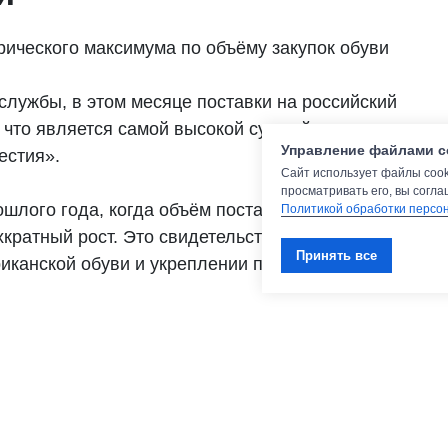
рического максимума по объёму закупок обуви
службы, в этом месяце поставки на российский
 что является самой высокой суммой для
Управление файлами c
естия».
Сайт использует файлы cook
просматривать его, вы согла
шлого года, когда объём поставок составил
Политикой обработки персо
кратный рост. Это свидетельствует о растущем
Принять все
риканской обуви и укреплении позиций США на
ку крупнейших импортеров американской обуви
ами по импорту стали: