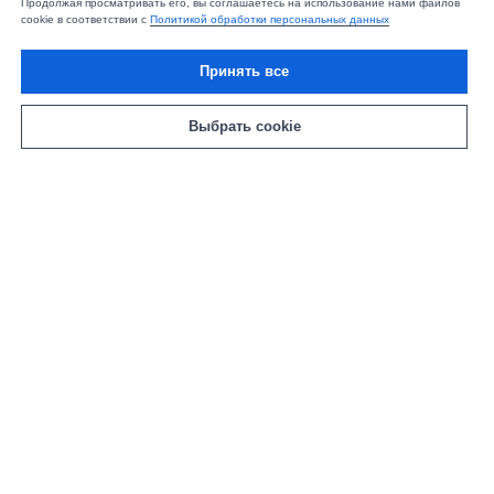
Продолжая просматривать его, вы соглашаетесь на использование нами файлов
cookie в соответствии с
Политикой обработки персональных данных
Принять все
Выбрать cookie
Совет Евразийской экономической комиссии утвердил новые
правила, расширяющие список товаров, подлежащих
обязательной маркировке в Евразийском экономическом
союзе. Об этом сообщила пресс-служба ЕЭК.
Теперь унифицированные требования будут
распространяться на чай, кофе, какао, лакокрасочную
продукцию,
детские игрушки
и строительные материалы.
Каждое государство — член ЕАЭС смогут самостоятельно
определять дату и порядок введения маркировки на своей
территории. Обязательное условие — уведомление ЕЭК
не позднее чем за шесть месяцев до старта.
Маркировка новых товарных групп будет осуществляться