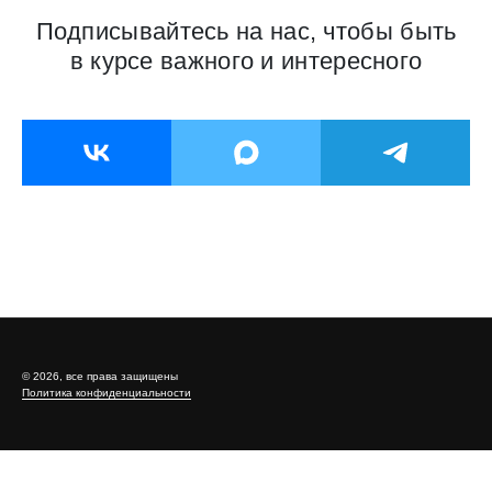
Продажи одежды на Дону
выросли почти на треть, а
обувь ушла в минус
С января по май 2026 года жители Ростовской области
приобрели более 7,4 млн единиц одежды. Как сообщает
«Деловая газета.Юг» со ссылкой на пресс-службу
аналитического центра «Честный знак», это на 32%
превышает показатели аналогичного периода прошлого
года.
Выручка от продаж увеличилась на 10,9%, достигнув отметки
в 14,4 млрд рублей.
Что покупают дончане в 2026 году
В текущем году топ покупательских предпочтений в одежде у
жителей региона выглядит следующим образом:
штаны — 651,6 тыс. ед.;
джинсы — 596,6 тыс. ед.;
футболки, поло и топы — 539,5 тыс. ед.;
платья — 265,5 тыс. ед.;