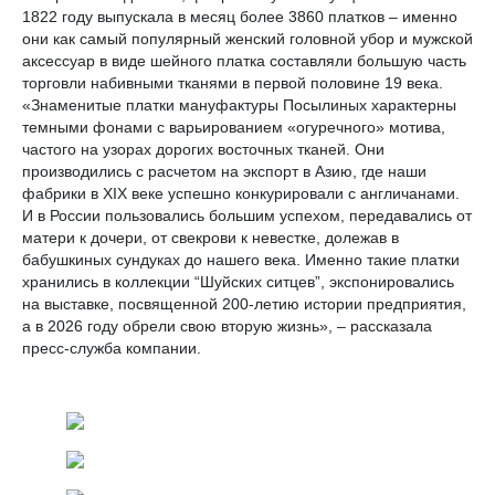
1822 году выпускала в месяц более 3860 платков – именно
они как самый популярный женский головной убор и мужской
аксессуар в виде шейного платка составляли большую часть
торговли набивными тканями в первой половине 19 века.
«Знаменитые платки мануфактуры Посылиных характерны
темными фонами с варьированием «огуречного» мотива,
частого на узорах дорогих восточных тканей. Они
производились с расчетом на экспорт в Азию, где наши
фабрики в XIX веке успешно конкурировали с англичанами.
И в России пользовались большим успехом, передавались от
матери к дочери, от свекрови к невестке, долежав в
бабушкиных сундуках до нашего века. Именно такие платки
хранились в коллекции “Шуйских ситцев”, экспонировались
на выставке, посвященной 200-летию истории предприятия,
а в 2026 году обрели свою вторую жизнь», – рассказала
пресс-служба компании.