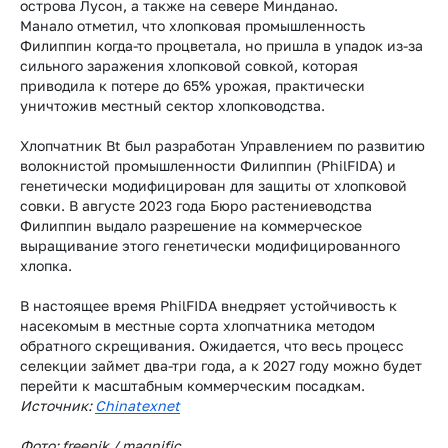
острова Лусон, а также на севере Минданао.
Манало отметил, что хлопковая промышленность
Филиппин когда-то процветала, но пришла в упадок из-за
сильного заражения хлопковой совкой, которая
приводила к потере до 65% урожая, практически
уничтожив местный сектор хлопководства.
Хлопчатник Bt был разработан Управлением по развитию
волокнистой промышленности Филиппин (PhilFIDA) и
генетически модифицирован для защиты от хлопковой
совки. В августе 2023 года Бюро растениеводства
Филиппин выдало разрешение на коммерческое
выращивание этого генетически модифицированного
хлопка.
В настоящее время PhilFIDA внедряет устойчивость к
насекомым в местные сорта хлопчатника методом
обратного скрещивания. Ожидается, что весь процесс
селекции займет два-три года, а к 2027 году можно будет
перейти к масштабным коммерческим посадкам.
Источник:
Chinatexnet
Фото: freepik / magnific