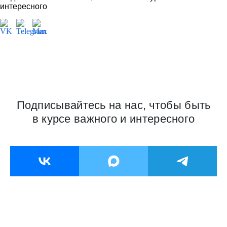
цикла, автоматизированное на 90%. Продукция
производится на современном оборудовании, включающем
экструзионные линии, термопластавтоматы, ультразвуковой
раскрой и комплексы для сублимационной печати шириной
до 3 метров.
У компании свое конструкторское бюро, которое занимается
разработкой инновационных решений, формирующих
стандарты рынка. На всех этапах производства работает
служба контроля качества.
География бренда DOMLEGRAND охватывает три страны
(Россия, Армения, Казахстан) и 57 регионов РФ. У компании
есть представительства в Москве, Казани и Новосибирске, а
также сеть дистрибуции, включающая более 7000 торговых
точек на территории нашей страны.
Телефон: +7 (495) 223-92-11