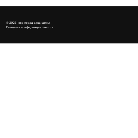
Электронная почта:
info@domstl.ru
Московская область, г. Электросталь, Строительный пер.,
д.10
http://domstl.ru
2026-06-02 13:35
Новости компаний
Подписывайтесь на нас, чтобы быть в курсе важного и
интересного
Тамбовский «Пигмент»