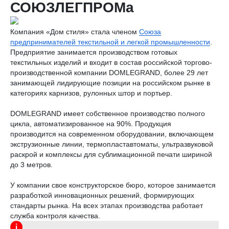
нашей отрасли это системная проблема в ряде направлений
и подотраслей, в частности, швейной. Если мы хотим
развиваться, мы должны обсуждать эффективность и не
повышать постоянно налоги. Наоборот: в определенных
направлениях — снижать, а повышать — только там, где это
реально может быть эффективно».
Андрей Разбродин подчеркнул необходимость утверждения
стратегии развития отрасли.
«Более 30 лет отраслью серьезно не занимались —
предприятия выживали. С учетом этого сегодня требуется
стратегия развития. В 2024 году СОЮЗЛЕГПРОМ вместе с
Высшей школой экономики разработали такую стратегию,
она учитывает и базовый компонент, и специфику
подотраслей. Проект дорабатывается вместе с
Минпромторгом России. Хотелось бы, чтобы этот процесс
двигался быстро и качественно», — добавил президент
Союза.
Посмотреть выпуск можно
по ссылке
.
2026-06-03 12:58
Точка зрения
Подписывайтесь на нас, чтобы быть в курсе важного и