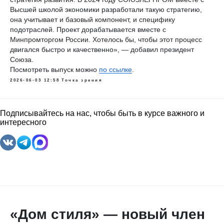
своей территории химические волокна, которые сегодня
превалируют над натуральными в текстильной
промышленности. Налаживание такого производства —
обязательное условие развития отечественного легпрома.
Об этом заявил президент
СОЮЗЛЕГПРОМа
Андрей
Разбродин
в
программе «Таманцев. В итоге»
на РБК-ТВ.
«Отрасль развивается при наличии собственного сырья.
Наше сырье сегодня — это химические волокна, которые в
общем объеме производства занимают уже до 70%. Но мы
не производим их сами, а поставляем в Китай нефть, газ и
дерево — основу для синтетических и искусственных
волокон — и оттуда забираем волокно. Это парадоксальная
для России ситуация — притом, что наша химическая
отрасль в свое время серьезно двигалась вперед. Нам надо
встать на базовые рельсы и довести до конца то, что сегодня
предпринимается на уровне правительства», — сказал
Андрей Разбродин.
В эфире программы президент СОЮЗЛЕГПРОМа поднял
такие темы, как состояние отечественного легпрома,
потерявшего позиции после распада СССР, непрерывный
рост налоговой нагрузки и закрытие предприятий.
«Многие из тех, кто был в белой зоне, либо закрываются,
либо переходят в серую и черную, — рассказал эксперт. — В