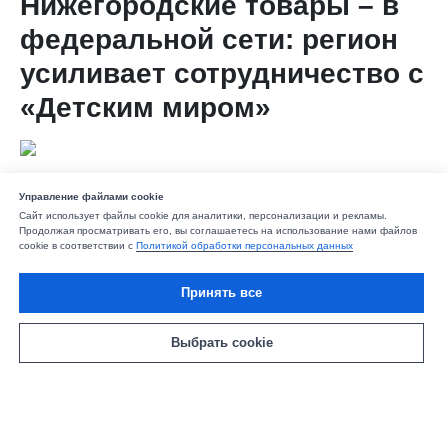
Нижегородские товары – в
федеральной сети: регион
усиливает сотрудничество с
«Детским миром»
На Конгрессе индустрии детских товаров
Управление файлами cookie
Нижегородская область подписала соглашение с
Сайт использует файлы cookie для аналитики, персонализации и рекламы.
группой компаний «Детский мир».
Продолжая просматривать его, вы соглашаетесь на использование нами файлов
cookie в соответствии с
Политикой обработки персональных данных
Документ предусматривает совместную работу по развитию
рынка, поддержке местных производителей, а также
Принять все
расширению ассортимента магазинов компании и ее
маркетплейса.
Выбрать cookie
Губернатор Нижегородской области
Глеб Никитин
подчеркнул, что для региона важно создавать условия, при
которых нижегородские предприятия смогут уверенно
выходить на федеральный рынок, в крупные торговые сети.