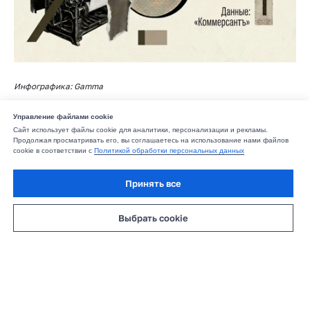
Инфографика: Gamma
2026-06-09 12:08
ИНФОГРАФИКА
Управление файлами cookie
Сайт использует файлы cookie для аналитики, персонализации и рекламы.
Продолжая просматривать его, вы соглашаетесь на использование нами файлов
cookie в соответствии с
Политикой обработки персональных данных
Подписывайтесь на нас, чтобы быть в курсе
важного и интересного
Принять все
Выбрать cookie