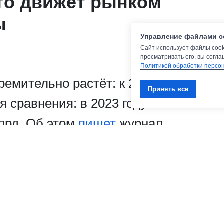
то движет рынком
ы
Управление файлами c
Сайт использует файлы cook
просматривать его, вы согла
Политикой обработки персо
емительно растёт: к 2035 году он
Принять все
 сравнения: в 2023 году этот
лрд. Об этом
пишет
журнал
яризация здорового образа жизни и
стиля, в котором спортивная одежда органично