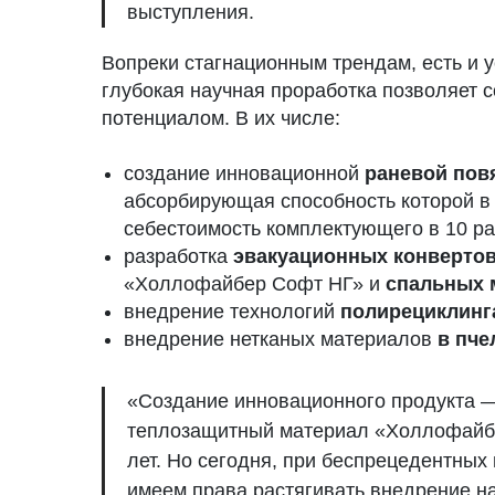
выступления.
Вопреки стагнационным трендам, есть и 
глубокая научная проработка позволяет 
потенциалом. В их числе:
создание инновационной
раневой пов
абсорбирующая способность которой в 
себестоимость комплектующего в 10 ра
разработка
эвакуационных конверто
«Холлофайбер Софт НГ» и
спальных 
внедрение технологий
полирециклинг
внедрение нетканых материалов
в пче
«Создание инновационного продукта —
теплозащитный материал «Холлофайбе
лет. Но сегодня, при беспрецедентны
имеем права растягивать внедрение н