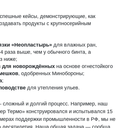
успешные кейсы, демонстрирующие, как
создавать продукты с крупносерийным
язки «Неопластырь»
для влажных ран,
4 раза выше, чем у обычного бинта, а
з ниже;
в для новорождённых
на основе огнестойкого
мешков
, одобренных Минобороны;
а
;
ловодстве
для утепления ульев.
 сложный и долгий процесс. Например, наш
р Термо» конструировался и испытывался 15
х мерах поддержки промышленности в РФ, мы не
а десятилетия. Наша общая задача — сообща,