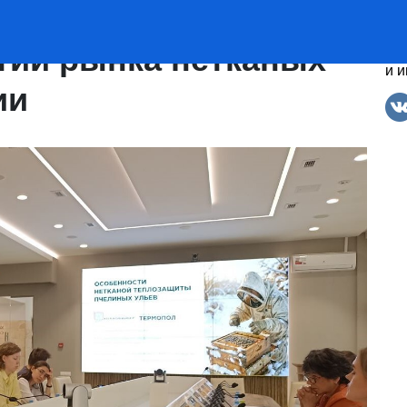
ьше. Эксперты
итии рынка нетканых
По
и 
ии