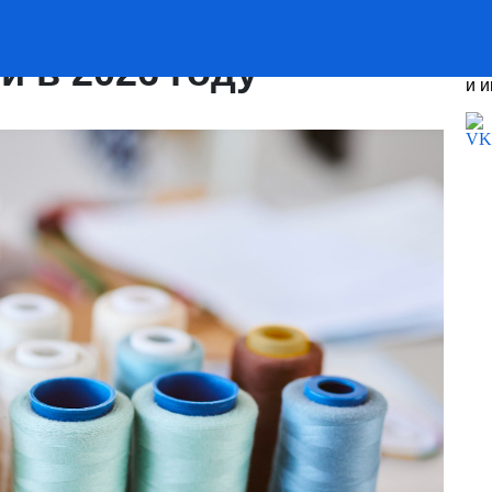
егпрома создадут в
 в 2026 году
По
и 