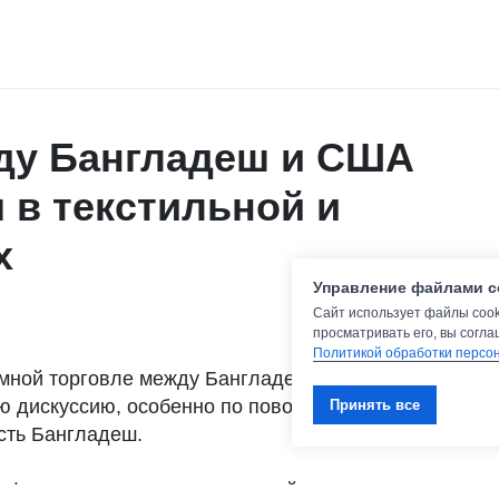
ду Бангладеш и США
 в текстильной и
х
Управление файлами c
Сайт использует файлы cook
просматривать его, вы согла
Политикой обработки персо
мной торговле между Бангладеш и
дискуссию, особенно по поводу его влияния
Принять все
сть Бангладеш.
 феврале, охватывает широкий спектр