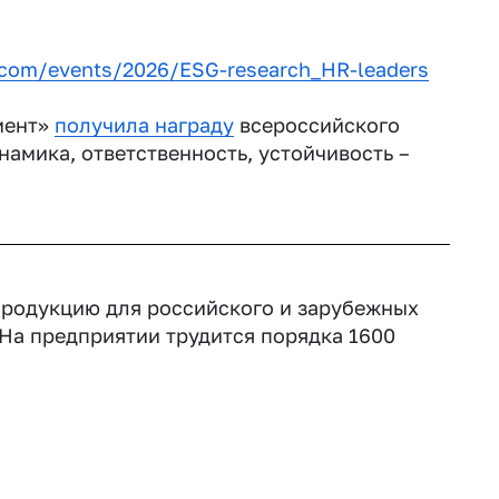
r.com/events/2026/ESG-research_HR-leaders
мент»
получила награду
всероссийского
амика, ответственность, устойчивость –
родукцию для российского и зарубежных
На предприятии трудится порядка 1600
Й