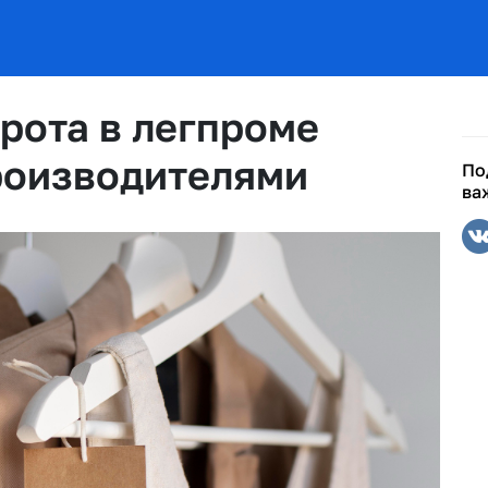
рота в легпроме
роизводителями
По
ва